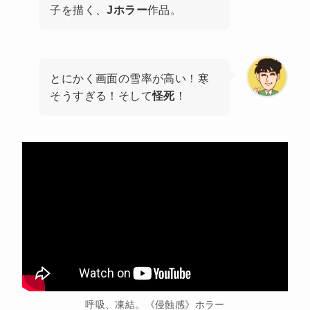
子を描く、
Jホラー
作品。
とにかく画面の雪率が高い！寒
そうすぎる！そして
怪死
！
呼吸、凍結。《侵蝕感》ホラー