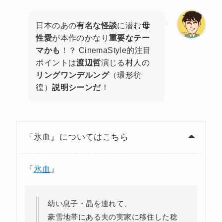
日本のあの
有名な怪談
に潜む
母
性愛
が本作のかなり
重要なテー
マかも
！？ CinemaStyle的注目
ポイントは
渡辺哲
演じる村人の
リングワンデルング
（環形彷
徨）
説明シーンだ
！
『氷血』についてはこちら
『
氷血
』
幼い息子・晶を連れて、
豪雪地帯にある夫の実家に移住した稔