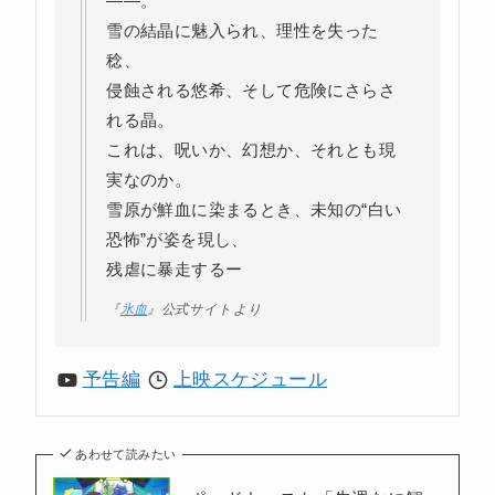
――。
雪の結晶に魅入られ、理性を失った
稔、
侵蝕される悠希、そして危険にさらさ
れる晶。
これは、呪いか、幻想か、それとも現
実なのか。
雪原が鮮血に染まるとき、未知の“白い
恐怖”が姿を現し、
残虐に暴走するー
『
氷血
』公式サイトより
予告編
上映スケジュール
あわせて読みたい