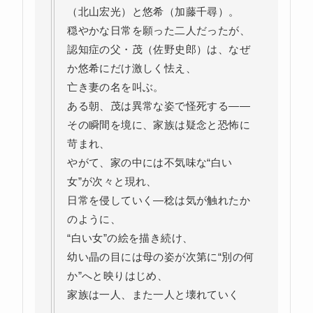
（北山宏光）と悠希（加藤千尋）。
穏やかな日常を願った二人だったが、
認知症の父・茂（佐野史郎）は、なぜ
か悠希にだけ激しく怯え、
亡き妻の名を叫ぶ。
ある朝、茂は異常な姿で怪死する――
その瞬間を境に、家族は疑念と恐怖に
苛まれ、
やがて、家の中には不気味な“白い
女”が次々と現れ、
日常を侵していく―稔は気が触れたか
のように、
“白い女”の絵を描き続け、
幼い晶の目には母の姿が次第に“別の何
か”へと映りはじめ、
家族は一人、また一人と壊れていく