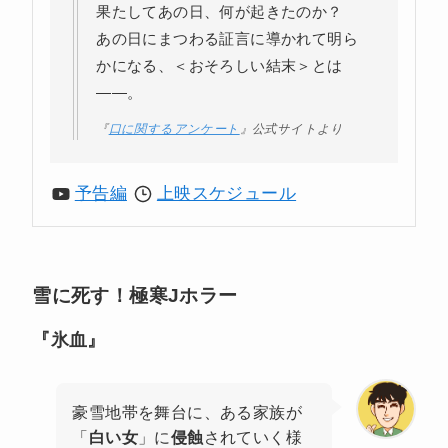
果たしてあの日、何が起きたのか？
あの日にまつわる証言に導かれて明ら
かになる、＜おそろしい結末＞とは
――。
『
口に関するアンケート
』公式サイトより
予告編
上映スケジュール
雪に死す！極寒Jホラー
『氷血』
豪雪地帯を舞台に、ある家族が
「
白い女
」に
侵蝕
されていく様