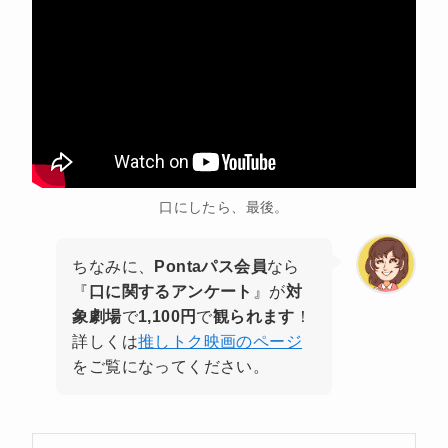
口にしたら、最後。
ちなみに、
Pontaパス会員
なら
『
口に関するアンケート
』が
対
象劇場
で
1,100円
で
観られます
！
詳しくは
推しトク映画のページ
をご覧になってください。