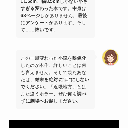
11.5cm
、
幅8.5cm
しかない
小さ
すぎる変わった本
です。
中身
は
63ページ
しかありません。
最後
に
アンケート
があります。そし
て……
怖いです
。
この一風変わった
小説
を
映像化
したのが本作、詳しいことは何
も言えません。そして観たあな
たは、
結末を絶対に
“
口
“
にしない
でください
。「近畿地方」とは
また違うホラー、ぜひ
何も調べ
ずに劇場へお越しください
。