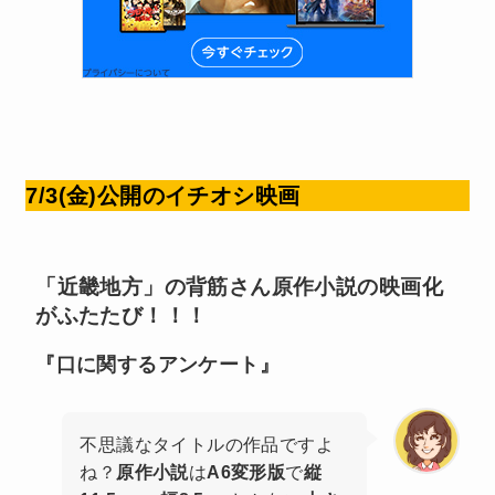
7/3(金)公開のイチオシ映画
「近畿地方」の背筋さん原作小説の映画化
がふたたび！！！
『
口に関するアンケート
』
不思議なタイトルの作品ですよ
ね？
原作小説
は
A6変形版
で
縦