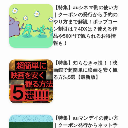
【特集】auシネマ割の使い方
｜クーポンの発行から予約の
やり方まで解説！ポップコー
ン割引は？4DXは？使える作
品や500円で観られるお得情
報も！
【特集】知らなきゃ損！！映
画館で超簡単に映画を安く観
る方法5選【最新版】
【特集】auマンデイの使い方
｜クーポン発行からネット予