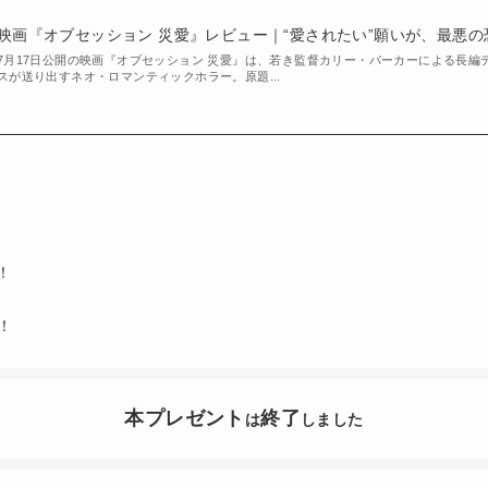
映画『オブセッション 災愛』レビュー｜“愛されたい”願いが、最悪
7月17日公開の映画『オブセッション 災愛』は、若き監督カリー・バーカーによる長編
スが送り出すネオ・ロマンティックホラー。原題...
！
！
本プレゼント
終了
は
しました