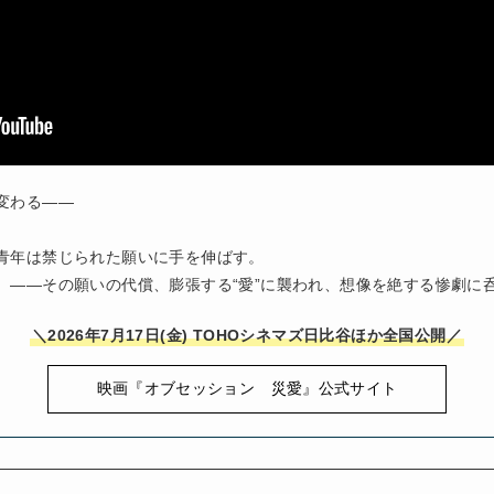
わる――

青年は禁じられた願いに手を伸ばす。

　――その願いの代償、膨張する“愛”に襲われ、想像を絶する惨劇に
＼2026年7月17日(金) TOHOシネマズ日比谷ほか全国公開／
映画『オブセッション 災愛』公式サイト