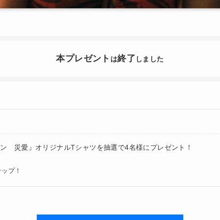
本プレゼント
終了
は
しました
ン 災愛』オリジナルTシャツを抽選で4名様にプレゼント！
テップ！