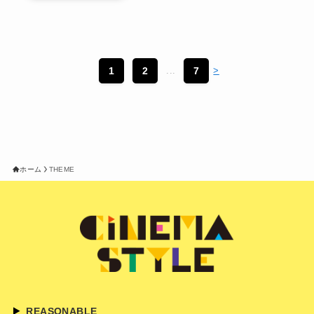
1
2
...
7
>
ホーム
THEME
REASONABLE