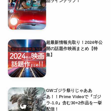
品ラインナップ！
超最新情報先取り！2024年公
開の話題作映画まとめ【特
集】
GWゴジラ祭りじゃああ
あ！！Prime Videoで『ゴジ
ラ-1.0』含む30+2作品を一挙
配信！