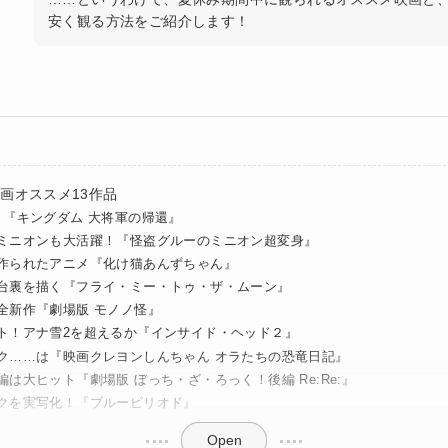
安く観る方法をご紹介します！
画オススメ13作品
！『キングダム 大将軍の帰還』
ミニオンも大活躍！『怪盗グルーのミニオン超変身』
作られたアニメ『化け猫あんずちゃん』
台裏を描く『フライ・ミー・トゥ・ザ・ムーン』
全新作『劇場版 モノノ怪』
ト！アナ雪2を超えるか『インサイド・ヘッド２』
ク……は『映画クレヨンしんちゃん オラたちの恐竜日記』
は大ヒット『劇場版 ぼっち・ざ・ろっく！後編 Re:Re:』
クを実写化！『ブルーピリオド』
Open