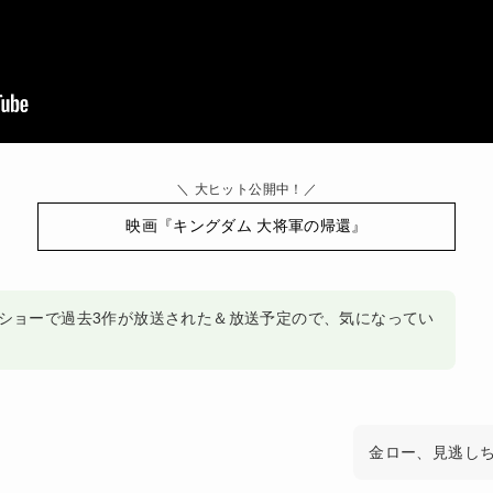
＼
大ヒット公開中！
／
映画『キングダム 大将軍の帰還』
ショーで過去3作が放送された＆放送予定ので、気になってい
金ロー、見逃し