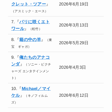
クレット・ツアー
』
2026年6月19日
（アスミック・エース）
7.『
パリに咲くエト
2026年3月13日
ワール
』
（松竹）
8.『
箱の中の羊
』
（東
2026年5月29日
宝 ギャガ）
9.『
俺たちのアナコ
ンダ
』
（ソニー・ピクチ
2026年4月3日
ャーズ エンタテインメン
ト）
10.『
Michael／マイ
ケル
』
2026年6月12日
（キノフィルム
ズ）