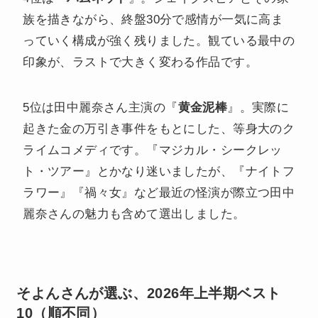
族を描きながら、終盤30分で感情が一気に高ま
っていく構成が強く残りました。観ている最中の
印象が、ラストで大きく変わる作品です。
5位は田中麗奈さん主演の『
黄金泥棒
』。実際に
起きた金の万引き事件をもとにした、等身大のク
ライムコメディです。『マジカル・シークレッ
ト・ツアー』とかなり迷いましたが、『ナイトフ
ラワー』『禍々女』など最近の怪演が際立つ田中
麗奈さんの魅力も含めて選出しました。
そよんさんが選ぶ、2026年上半期ベスト
10（順不同）