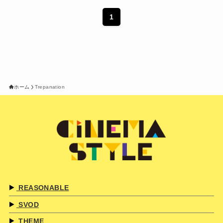
1
ホーム
Trepanation
REASONABLE
SVOD
THEME