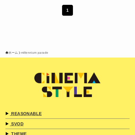
1
ホーム
millennium parade
REASONABLE
SVOD
THEME