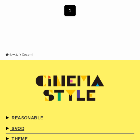
1
ホーム
Cocomi
REASONABLE
SVOD
THEME