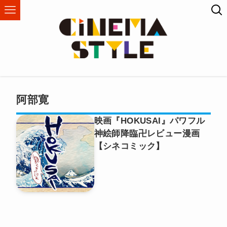
阿部寛
映画『HOKUSAI』パワフル
神絵師降臨卍レビュー漫画
【シネコミック】