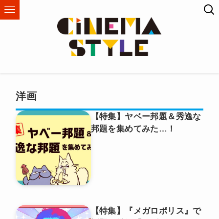
洋画
【特集】ヤベー邦題＆秀逸な
邦題を集めてみた…！
【特集】『メガロポリス』で