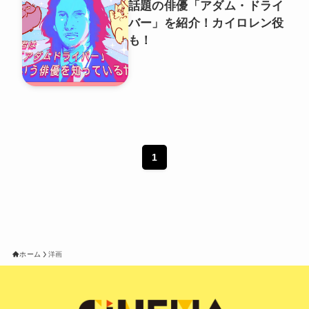
話題の俳優「アダム・ドライ
バー」を紹介！カイロレン役
も！
1
ホーム
洋画