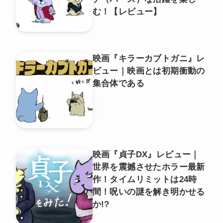
む！【レビュー】
映画『キラーカブトガニ』レ
ビュー｜映画とは初期衝動の
集合体である
映画『貞子DX』レビュー｜
世界を震撼させたホラー最新
作！タイムリミットは24時
間！呪いの謎を解き明かせる
か!?