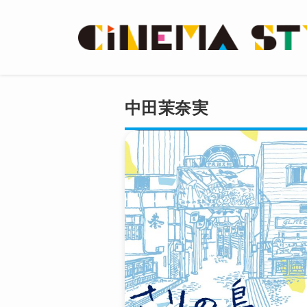
中田茉奈実