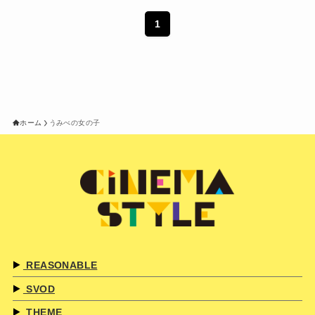
1
ホーム
うみべの女の子
REASONABLE
SVOD
THEME