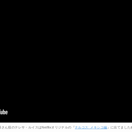
母さん役のテレサ・ルイスはNetflixオリジナルの『
ナルコス: メキシコ編
』に出てました