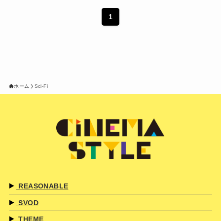
1
ホーム
Sci-Fi
REASONABLE
SVOD
THEME