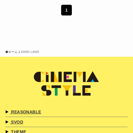
1
ホーム
SAND LAND
REASONABLE
SVOD
THEME