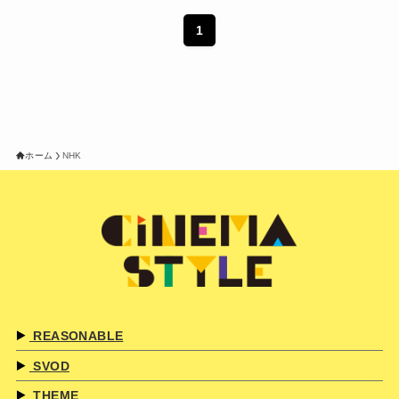
1
ホーム
NHK
REASONABLE
SVOD
THEME