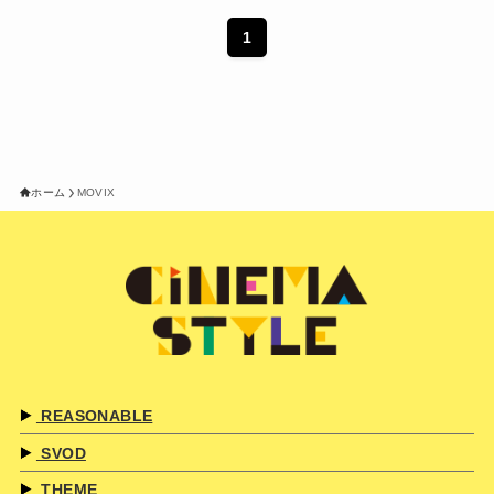
1
ホーム
MOVIX
REASONABLE
SVOD
THEME