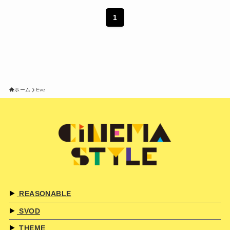
1
ホーム
Eve
REASONABLE
SVOD
THEME