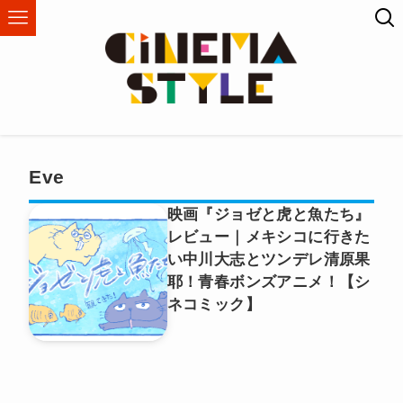
Eve
映画『ジョゼと虎と魚たち』
レビュー｜メキシコに行きた
い中川大志とツンデレ清原果
耶！青春ボンズアニメ！【シ
ネコミック】