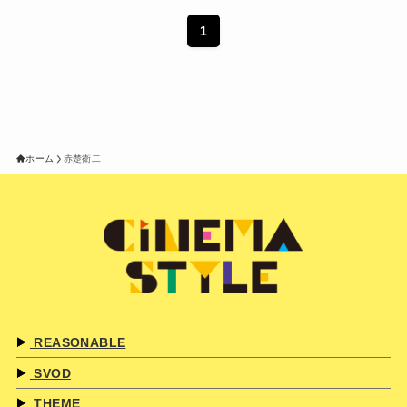
1
ホーム
赤楚衛二
REASONABLE
SVOD
THEME