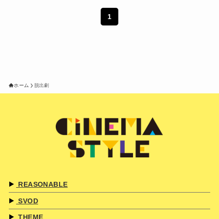
1
ホーム
脱出劇
REASONABLE
SVOD
THEME