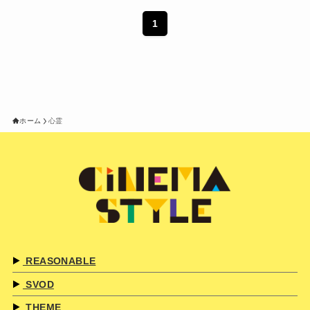
1
ホーム
心霊
REASONABLE
SVOD
THEME