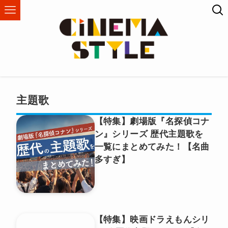
主題歌
【特集】劇場版『名探偵コナ
ン』シリーズ 歴代主題歌を
一覧にまとめてみた！【名曲
多すぎ】
【特集】映画ドラえもんシリ