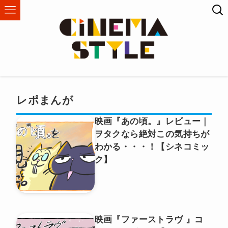
レポまんが
映画『あの頃。』レビュー｜
ヲタクなら絶対この気持ちが
わかる・・・！【シネコミッ
ク】
映画『ファーストラヴ 』コ