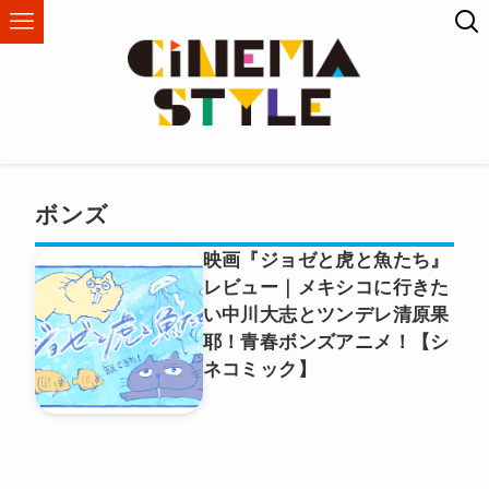
ボンズ
映画『ジョゼと虎と魚たち』
レビュー｜メキシコに行きた
い中川大志とツンデレ清原果
耶！青春ボンズアニメ！【シ
ネコミック】