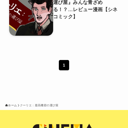
運び屋』みんな青ざめ
る！？…レビュー漫画【シネ
コミック】
1
ホーム
クーリエ：最高機密の運び屋