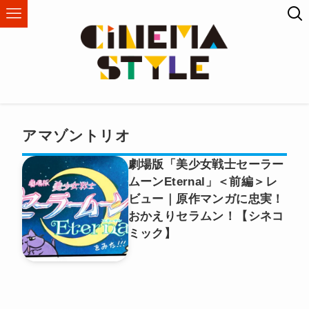
アマゾントリオ
劇場版「美少女戦士セーラー
ムーンEternal」＜前編＞レ
ビュー｜原作マンガに忠実！
おかえりセラムン！【シネコ
ミック】