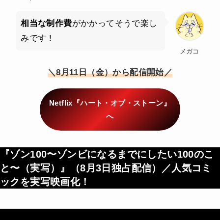
相当な制作費
がかかってそうで楽し
みです！
メガコ
＼8月11日（金）から配信開始／
Netflix『ハート・オブ・ストーン』
へ
『ゾン100〜ゾンビになるまでにしたい100のこ
と〜（実写）』（
8月3日独占配信
）／人気コミ
ックを実写映画化！