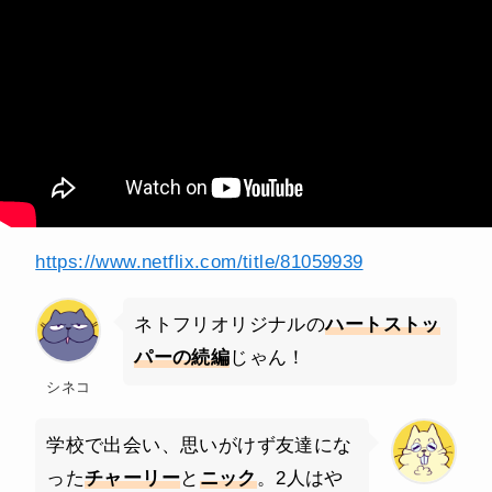
https://www.netflix.com/title/81059939
ネトフリオリジナルの
ハートストッ
パーの続編
じゃん！
シネコ
学校で出会い、思いがけず友達にな
った
チャーリー
と
ニック
。2人はや