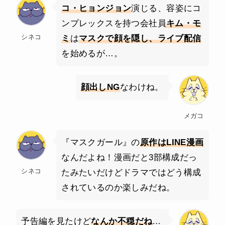
コ・ヒョンジョン
演じる、容姿にコ
ンプレックスを持つ会社員
キム・モ
シネコ
ミ
は
マスクで顔を隠し、ライブ配信
を始めるが…。
顔出しNG
なわけね。
メガコ
『マスクガール』の
原作はLINE漫画
なんだよね！漫画だと3部構成だっ
シネコ
たみたいだけどドラマではどう構成
されているのか楽しみだね。
予告編を見たけど
なんか不穏だね
…