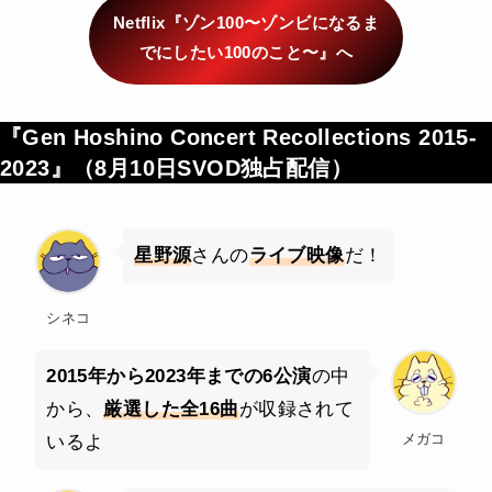
Netflix『ゾン100〜ゾンビになるま
でにしたい100のこと〜』へ
『Gen Hoshino Concert Recollections 2015-
2023』（
8月10日SVOD独占配信
）
星野源
さんの
ライブ映像
だ！
シネコ
2015年から2023年までの6公演
の中
から、
厳選した全16曲
が収録されて
メガコ
いるよ