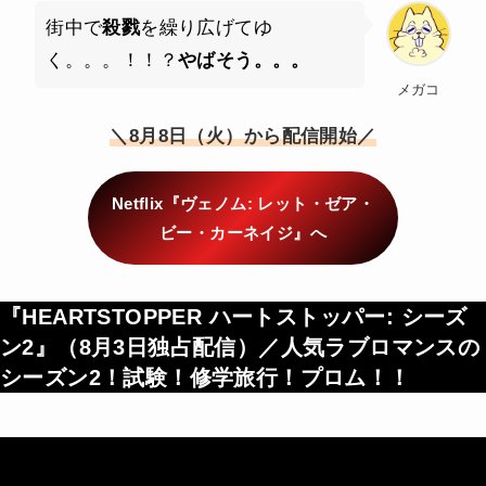
街中で
殺戮
を繰り広げてゆ
く。。。！！？
やばそう。。。
メガコ
＼8月8日（火）から配信開始／
Netflix『ヴェノム: レット・ゼア・
ビー・カーネイジ』へ
『HEARTSTOPPER ハートストッパー: シーズ
ン2』（
8月3日独占配信
）／人気ラブロマンスの
シーズン2！試験！修学旅行！プロム！！