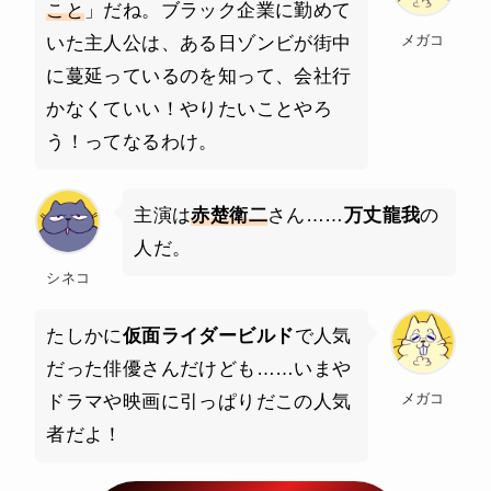
こと
」だね。ブラック企業に勤めて
メガコ
いた主人公は、ある日ゾンビが街中
に蔓延っているのを知って、会社行
かなくていい！やりたいことやろ
う！ってなるわけ。
主演は
赤楚衛二
さん……
万丈龍我
の
人だ。
シネコ
たしかに
仮面ライダービルド
で人気
だった俳優さんだけども……いまや
メガコ
ドラマや映画に引っぱりだこの人気
者だよ！