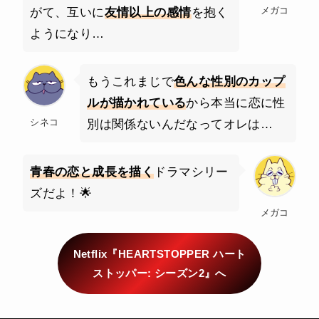
メガコ
がて、互いに
友情以上の感情
を抱く
ようになり…
もうこれまじで
色んな性別のカップ
ルが描かれている
から本当に恋に性
シネコ
別は関係ないんだなってオレは…
青春の恋と成長を描く
ドラマシリー
ズだよ！🌟
メガコ
Netflix『HEARTSTOPPER ハート
ストッパー: シーズン2』へ