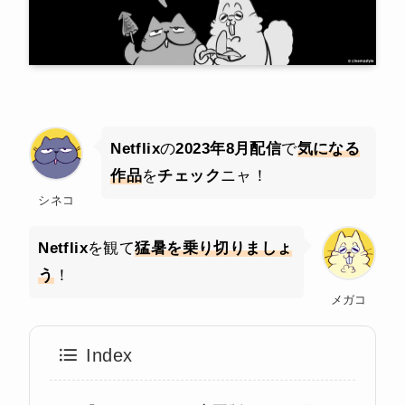
Netflix
の
2023年8月配信
で
気になる
作品
を
チェック
ニャ！
シネコ
Netflix
を観て
猛暑を乗り切りましょ
う
！
メガコ
Index