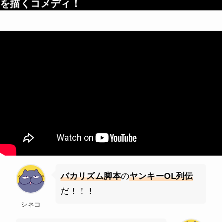
を描くコメディ！
バカリズム脚本
の
ヤンキーOL列伝
だ！！！
シネコ