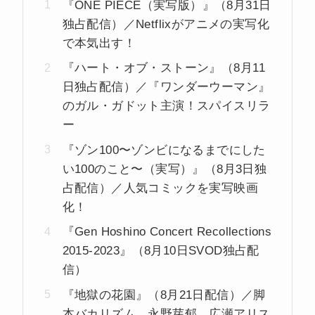
『ONE PIECE（実写版）』（8月31日
独占配信）／Netflixがアニメの実写化
で本気出す！
『ハート・オブ・ストーン』（8月11
日独占配信）／『ワンダーウーマン』
のガル・ガドット主演！スパイスリラ
ー
『ゾン100〜ゾンビになるまでにした
い100のこと〜（実写）』（8月3日独
占配信）／人気コミックを実写映画
化！
『Gen Hoshino Concert Recollections
2015-2023』（8月10日SVOD独占配
信）
『地獄の花園』（8月21日配信）／脚
本バカリズム、永野芽郁、広瀬アリス