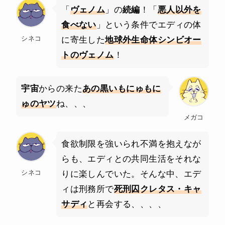
「
ヴェノム
」の
続編
！「
悪人以外を
食べない
」という条件でエディの体
シネコ
に寄生した
地球外生命体シンビオー
トのヴェノム
！
宇宙
からの来た
あの黒いもにゅもに
ゅのヤツ
ね、、、
メガコ
食欲制限を強いられ不満を抱えなが
らも、エディとの共同生活をそれな
シネコ
りに楽しんでいた。そんな中、エデ
ィは刑務所で
死刑囚クレタス・キャ
サディ
と再会する、、、、