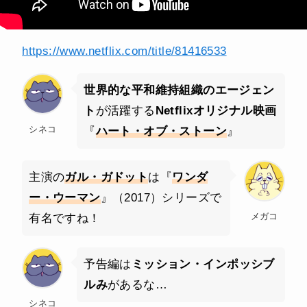
https://www.netflix.com/title/81416533
世界的な平和維持組織のエージェン
ト
が活躍する
Netflixオリジナル映画
シネコ
『
ハート・オブ・ストーン
』
主演の
ガル・ガドット
は『
ワンダ
ー・ウーマン
』（2017）シリーズで
メガコ
有名ですね！
予告編は
ミッション・インポッシブ
ルみ
があるな…
シネコ