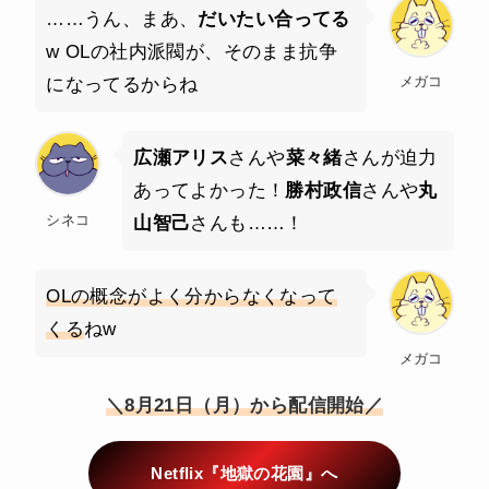
……うん、まあ、
だいたい合ってる
w OLの社内派閥が、そのまま抗争
メガコ
になってるからね
広瀬アリス
さんや
菜々緒
さんが迫力
あってよかった！
勝村政信
さんや
丸
シネコ
山智己
さんも……！
OLの概念がよく分からなくなって
くる
ねw
メガコ
＼8月21日（月）から配信開始／
Netflix『地獄の花園』へ