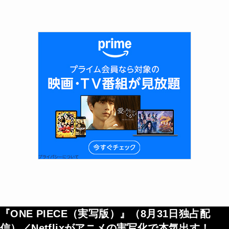
『ONE PIECE（実写版）』（
8月31日独占配
信
）／Netflixがアニメの実写化で本気出す！