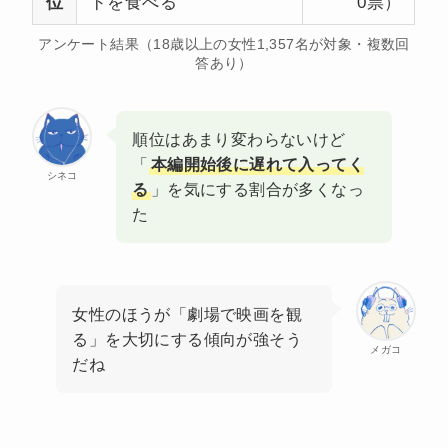
位
ドを食べる
0票）
アンケート結果（18歳以上の女性1,357名が対象・複数回
答あり）
順位はあまり変わらないけど
「
本編開始後に遅れて入ってく
シネコ
る
」を気にする割合が多くなっ
た
女性のほうが「劇場で映画を観
る」を大切にする傾向が強そう
メガコ
だね