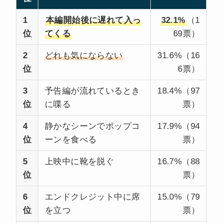
1
本編開始後に遅れて入っ
32.1%
（1
位
てくる
69票）
2
どれも気にならない
31.6%（16
位
6票）
3
予告編が流れているとき
18.4%（97
位
に喋る
票）
4
静かなシーンでポップコ
17.9%（94
位
ーンを食べる
票）
上映中に靴を脱ぐ
5
16.7%（88
位
票）
6
エンドクレジット中に席
15.0%（79
位
を立つ
票）