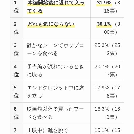
1
本編開始後に遅れて入っ
31.9%
（3
位
てくる
18票）
2
どれも気にならない
30.1%
（3
位
00票）
3
静かなシーンでポップコ
25.3%（25
位
ーンを食べる
2票）
4
予告編が流れているとき
20.7%（20
位
に喋る
7票）
5
エンドクレジット中に席
17.9%（17
位
を立つ
8票）
6
映画館以外で買ったフー
16.3%（16
位
ドを食べる
3票）
7
上映中に靴を脱ぐ
15.1%（15