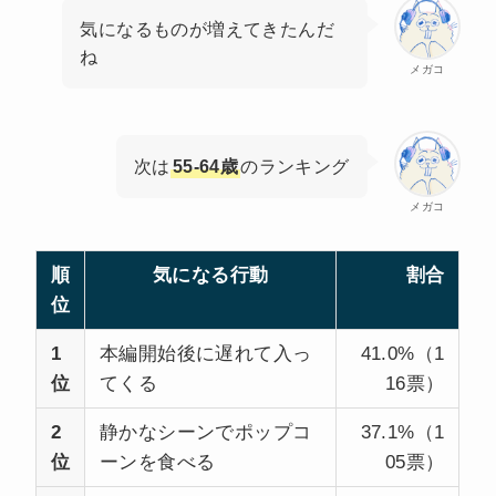
気になるものが増えてきたんだ
ね
メガコ
次は
55-64歳
のランキング
メガコ
順
気になる行動
割合
位
1
本編開始後に遅れて入っ
41.0%（1
位
てくる
16票）
2
静かなシーンでポップコ
37.1%（1
位
ーンを食べる
05票）