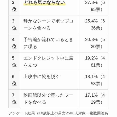
2
どれも気にならない
27.8%（6
位
95票）
3
静かなシーンでポップコ
25.4%（6
位
ーンを食べる
36票）
4
予告編が流れているとき
20.8%（5
位
に喋る
20票）
5
エンドクレジット中に席
19.2%（4
位
を立つ
81票）
6
上映中に靴を脱ぐ
18.1%（4
位
53票）
7
映画館以外で買ったフー
17.1%（4
位
ドを食べる
29票）
アンケート結果（18歳以上の男女2500人対象・複数回答あ