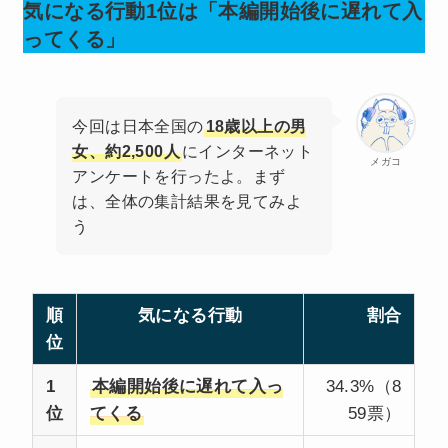
気になる行動1位は「本編開始後に遅れて入
ってくる」
今回は日本全国の
18歳以上の男
女、約2,500人
にインターネット
メガコ
アンケートを行ったよ。まず
は、全体の集計結果を見てみよ
う
順
気になる行動
割合
位
1
本編開始後に遅れて入っ
34.3%（8
位
てくる
59票）