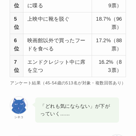
位
に喋る
9票）
上映中に靴を脱ぐ
5
18.7%（96
位
票）
6
映画館以外で買ったフー
17.2%（88
位
ドを食べる
票）
エンドクレジット中に席
8
7
16.2%（
を立つ
3
位
票）
アンケート結果（45-54歳の513名が対象・複数回答あり）
「どれも気にならない」が下が
っていく……
シネコ