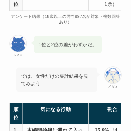
位
1票）
アンケート結果（18歳以上の男性997名が対象・複数回答
あり）
1位と2位の差がわずかだ。
シネコ
では、女性だけの集計結果を見
てみよう
メガコ
順
気になる行動
割合
位
1
本編開始後に遅れて入っ
35.9%
（4