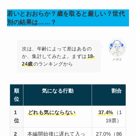
若いとおおらか？歳を取ると厳しい？世代
別の結果は……？
次は、年齢によって差はあるの
か、集計してみたよ。まずは
18-
メガコ
24歳
のランキングから
順
気になる行動
割合
位
1
どれも気にならない
37.4%
（1
位
19票）
2
本編開始後に遅れて入っ
27.0%（86