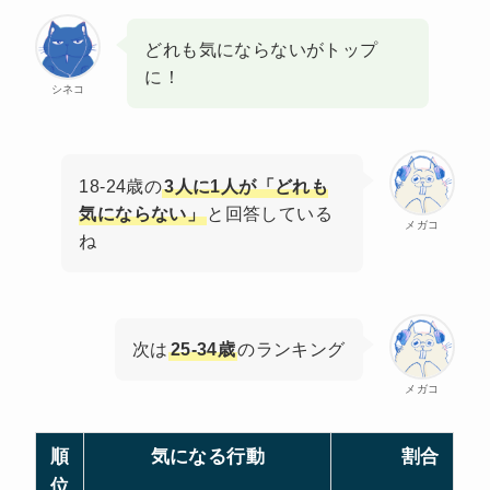
どれも気にならないがトップ
に！
シネコ
18-24歳の
3人に1人が「どれも
気にならない」
と回答している
メガコ
ね
次は
25-34歳
のランキング
メガコ
順
気になる行動
割合
位