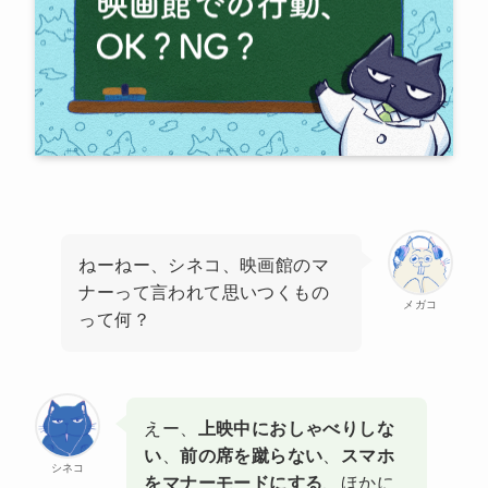
ねーねー、シネコ、映画館のマ
ナーって言われて思いつくもの
メガコ
って何？
えー、
上映中におしゃべりしな
い
、
前の席を蹴らない
、
スマホ
シネコ
をマナーモードにする
、ほかに