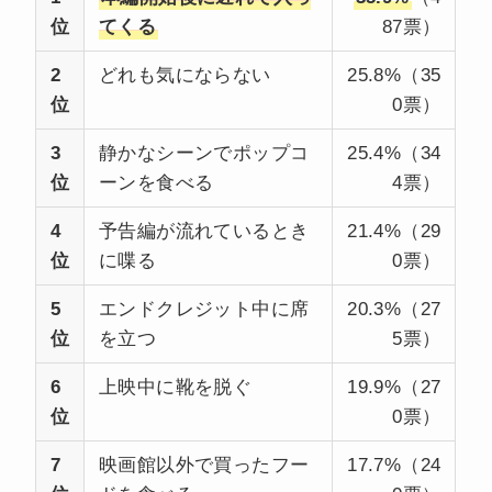
位
てくる
87票）
2
どれも気にならない
25.8%（35
位
0票）
3
静かなシーンでポップコ
25.4%（34
位
ーンを食べる
4票）
4
予告編が流れているとき
21.4%（29
位
に喋る
0票）
5
エンドクレジット中に席
20.3%（27
位
を立つ
5票）
6
上映中に靴を脱ぐ
19.9%（27
位
0票）
7
映画館以外で買ったフー
17.7%（24