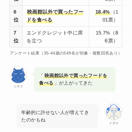
6
映画館以外で買ったフー
18.4%
（1
位
ドを食べる
01票）
エンドクレジット中に席
8
7
15.7%（
を立つ
6
位
票）
アンケート結果（35-44歳の549名が対象・複数回答あり）
「
映画館以外で買ったフードを
食べる
」が上がってきた
シネコ
年齢的に許せない人が増えてき
たのかもね
メガコ