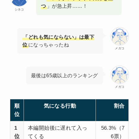
つ
」が急上昇……！
シネコ
「どれも気にならない」は最下
位
になっちゃったね
メガコ
最後は65歳以上のランキング
メガコ
順
気になる行動
割合
位
1
本編開始後に遅れて入っ
56.3%（7
位
てくる
6票）