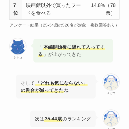
7
映画館以外で買ったフー
14.8%（78
位
ドを食べる
票）
アンケート結果（25-34歳の526名が対象・複数回答あり）
「
本編開始後に遅れて入ってく
る
」が上がってきた
シネコ
そして
「どれも気にならない」
の割合が減ってきた
ね
メガコ
次は
35-44歳
のランキング