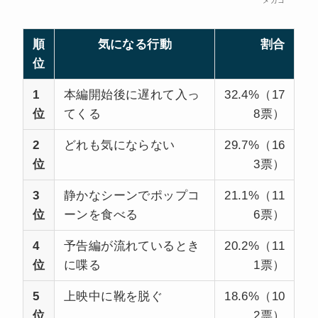
メガコ
順
気になる行動
割合
位
1
本編開始後に遅れて入っ
32.4%（17
位
てくる
8票）
2
どれも気にならない
29.7%（16
位
3票）
3
静かなシーンでポップコ
21.1%（11
位
ーンを食べる
6票）
4
予告編が流れているとき
20.2%（11
位
に喋る
1票）
上映中に靴を脱ぐ
5
18.6%（10
位
2票）