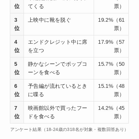
位
てくる
票）
3
上映中に靴を脱ぐ
19.2%（61
位
票）
4
エンドクレジット中に席
17.9%（57
位
を立つ
票）
5
静かなシーンでポップコ
15.7%（50
位
ーンを食べる
票）
6
予告編が流れているとき
15.1%（48
位
に喋る
票）
7
映画館以外で買ったフー
14.2%（45
位
ドを食べる
票）
アンケート結果（18-24歳の318名が対象・複数回答あり）