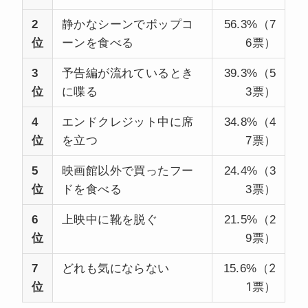
2
静かなシーンでポップコ
56.3%（7
位
ーンを食べる
6票）
3
予告編が流れているとき
39.3%（5
位
に喋る
3票）
4
エンドクレジット中に席
34.8%（4
位
を立つ
7票）
5
映画館以外で買ったフー
24.4%（3
位
ドを食べる
3票）
6
上映中に靴を脱ぐ
21.5%（2
位
9票）
2
7
どれも気にならない
15.6%（
1
位
票）