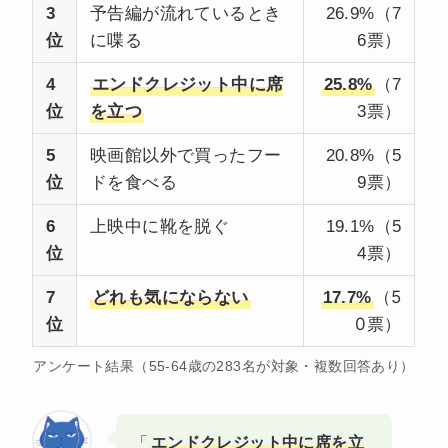
3
予告編が流れているとき
26.9%（7
位
に喋る
6票）
4
エンドクレジット中に席
25.8%
（7
位
を立つ
3票）
5
映画館以外で買ったフー
20.8%（5
位
ドを食べる
9票）
6
上映中に靴を脱ぐ
19.1%（5
位
4票）
5
7
どれも気にならない
17.7%
（
0
位
票）
アンケート結果（55-64歳の283名が対象・複数回答あり）
「
エンドクレジット中に席を立