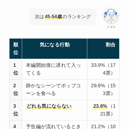
次は
45-54歳
のランキング
メガコ
順
気になる行動
割合
位
1
本編開始後に遅れて入っ
33.9%（17
位
てくる
4票）
2
静かなシーンでポップコ
29.8%（15
位
ーンを食べる
3票）
3
どれも気にならない
23.6%
（1
位
21票）
4
予告編が流れているとき
21.2%（10