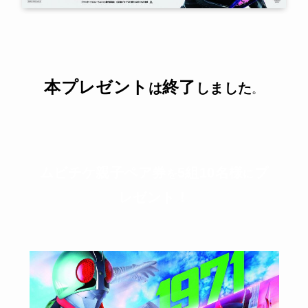
本
プレゼント
終了
は
しました
。
ムビチケ親子ペア券
5組10名様
プ
を
に
レゼント！