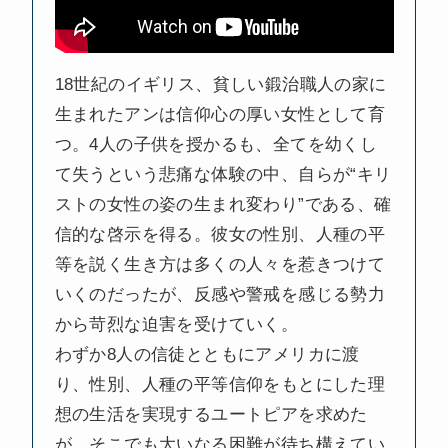
18世紀のイギリス、貧しい鍛治職⼈の家に
⽣まれたアンは信仰⼼の厚い⼥性として育
つ。4⼈の⼦供を授かるも、全てを幼くし
て失うという悲痛な体験の中、⾃らが“キリ
ストの⼥性の姿の⽣まれ変わり”である、確
信的な啓⽰を得る。彼⼥の性別、⼈種の平
等を説く⽣き⽅は多くの⼈々を惹きつけて
いくのだったが、反感や警戒を感じる勢⼒
から苛烈な迫害を受けていく。
わずか8⼈の信徒とともにアメリカに渡
り、性別、⼈種の平等信仰をもとにした理
想の⽣活を実現するユートピアを求めた
が、そこでも⼤いなる困難が待ち構えてい