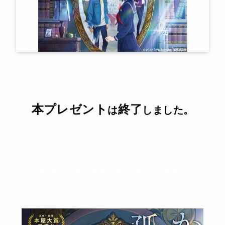
本
プレゼント
終了
は
しました
。
特別試写会に抽選で40名様をご招待！