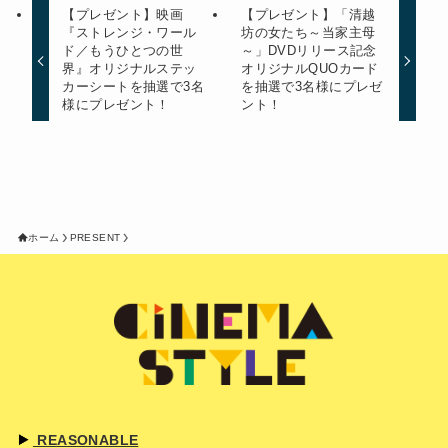
【プレゼント】映画
【プレゼント】「清越
『ストレンジ・ワール
坊の女たち～当家主母
ド／もうひとつの世
～」DVDリリース記念
界』オリジナルステッ
オリジナルQUOカード
カーシートを抽選で3名
を抽選で3名様にプレゼ
様にプレゼント！
ント！
ホーム
PRESENT
REASONABLE