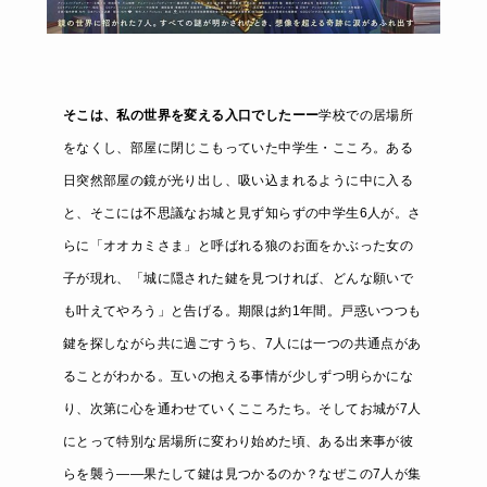
そこは、私の世界を変える入口でしたーー
学校での居場所
をなくし、部屋に閉じこもっていた中学生・こころ。ある
日突然部屋の鏡が光り出し、吸い込まれるように中に入る
と、そこには不思議なお城と見ず知らずの中学生6人が。さ
らに「オオカミさま」と呼ばれる狼のお面をかぶった女の
子が現れ、「城に隠された鍵を見つければ、どんな願いで
も叶えてやろう」と告げる。期限は約1年間。戸惑いつつも
鍵を探しながら共に過ごすうち、7人には一つの共通点があ
ることがわかる。互いの抱える事情が少しずつ明らかにな
り、次第に心を通わせていくこころたち。そしてお城が7人
にとって特別な居場所に変わり始めた頃、ある出来事が彼
らを襲う――果たして鍵は見つかるのか？なぜこの7人が集