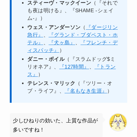
スティーヴ・マックイーン
（『それで
も夜は明ける』、『SHAME -シェイ
ム-』）
ウェス・アンダーソン
（
『ダージリン
急行』
、
『グランド・ブダペスト・ホ
テル』
、
『犬ヶ島』
、
『フレンチ・デ
ィスパッチ』
）
ダニー・ボイル
（『スラムドッグ$ミ
リオネア』、
『127時間』
、
『トラン
ス』
）
テレンス・マリック
（『ツリー・オ
ブ・ライフ』、
『名もなき生涯』
）
少しひねりの効いた、上質な作品が
多いですね！