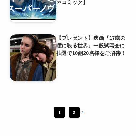
ネコミック】
【プレゼント】映画『17歳の
瞳に映る世界』一般試写会に
抽選で10組20名様をご招待！
1
2
>