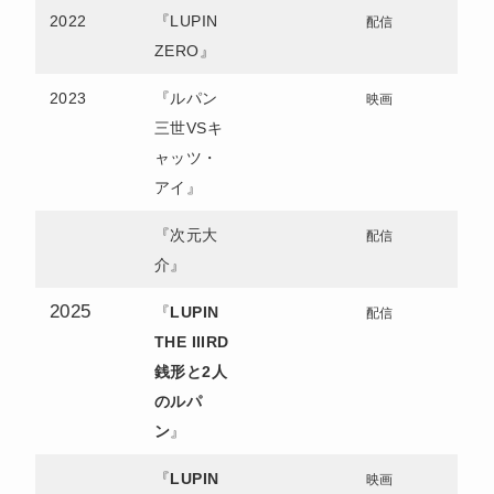
2022
『LUPIN
配信
ZERO』
2023
『ルパン
映画
三世VSキ
ャッツ・
アイ』
『次元大
配信
介』
2025
『
LUPIN
配信
THE IIIRD
銭形と2人
のルパ
ン
』
『
LUPIN
映画