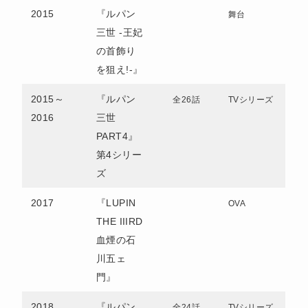
2015
『ルパン
舞台
三世 -王妃
の首飾り
を狙え!-』
2015～
『ルパン
全26話
TVシリーズ
2016
三世
PART4』
第4シリー
ズ
2017
『LUPIN
OVA
THE IIIRD
血煙の石
川五ェ
門』
2018
『ルパン
全24話
TVシリーズ