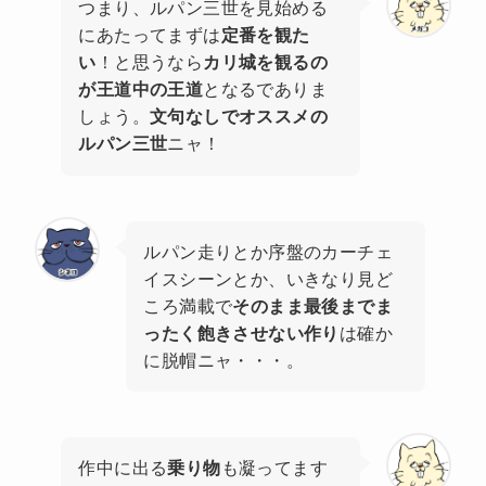
つまり、ルパン三世を見始める
にあたってまずは
定番を観た
い
！と思うなら
カリ城を観るの
が王道中の王道
となるでありま
しょう。
文句なしでオススメの
ルパン三世
ニャ！
ルパン走りとか序盤のカーチェ
イスシーンとか、いきなり見ど
ころ満載で
そのまま最後までま
ったく飽きさせない作り
は確か
に脱帽ニャ・・・。
作中に出る
乗り物
も凝ってます