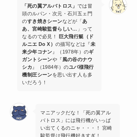
「死の翼アルバトロス」
では冒
頭のルパン・次元・石川五ェ門
の
すき焼きシーン
などが「
あ
あ、宮崎駿監督らしい…
」って
なるので必見！
巨大飛行艇（ド
ルニエ Do X）
の描写などは『
未
来少年コナン
』（1978年）の
ギ
ガントシーン
や『
風の谷のナウ
シカ
』（1984年）の
ユパ様飛行
機制圧シーン
を思い出す人も多
いだろう！
マニアックだな！「死の翼アル
バトロス」には飛行機がいっぱ
い出てくるのニャ・・・！ 宮崎
駿監督は飛行機好きすぎ！