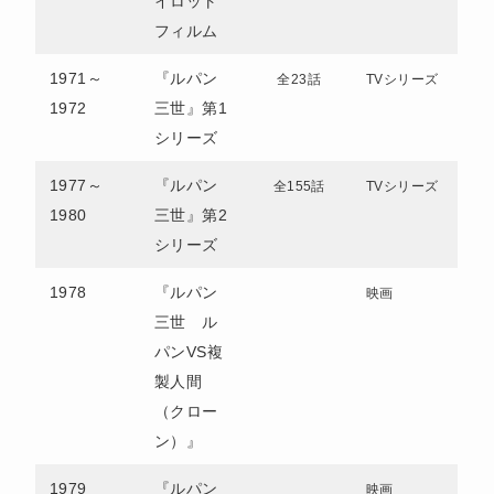
イロット
フィルム
1971～
『ルパン
全23話
TVシリーズ
1972
三世』第1
シリーズ
1977～
『ルパン
全155話
TVシリーズ
1980
三世』第2
シリーズ
1978
『ルパン
映画
三世 ル
パンVS複
製人間
（クロー
ン）』
1979
『ルパン
映画