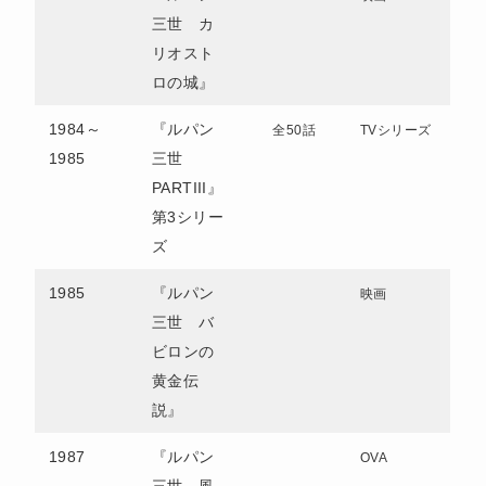
三世 カ
リオスト
ロの城』
1984～
『ルパン
全50話
TVシリーズ
1985
三世
PARTIII』
第3シリー
ズ
1985
『ルパン
映画
三世 バ
ビロンの
黄金伝
説』
1987
『ルパン
OVA
三世 風