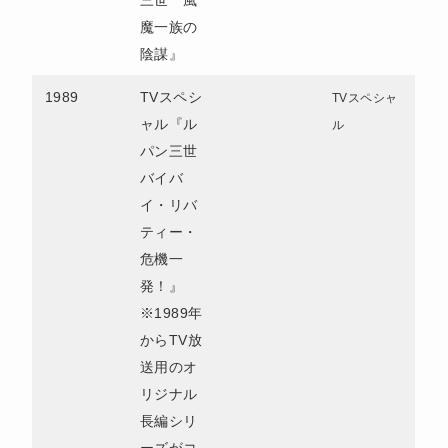
魔一族の
陰謀』
1989
TVスペシ
TVスペシャ
ャル『ル
ル
パン三世
バイバ
イ・リバ
ティー・
危機一
発！』
※1989年
からTV放
送用のオ
リジナル
長編シリ
ーズがコ