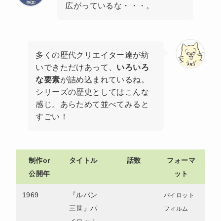
広がっているな・・・。
多くの歴代クリエイター達が紡
いできただけあって、
いろいろ
な要素
が詰め込まれているね。
シリーズの歴史としてはこんな
感じ。あらためて並べてみると
すごい！
制作or
タイトル
話数
フ
ォーマ
公開年
ット
1969
『ルパン
パイロット
三世』パ
フィルム