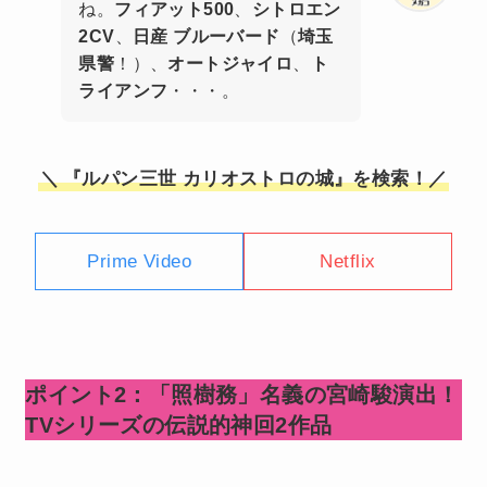
ね。
フィアット500
、
シトロエン
2CV
、
日産 ブルーバード
（
埼玉
県警
！）、
オートジャイロ
、
ト
ライアンフ
・・・。
＼
『ルパン三世 カリオストロの城』を検索！／
Prime Video
Netflix
ポイント2：「照樹務」名義の宮崎駿演出！
TVシリーズの伝説的神回2作品