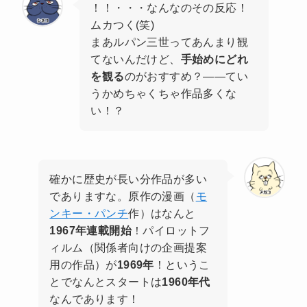
！！・・・なんなのその反応！
ムカつく(笑)
まあルパン三世ってあんまり観
てないんだけど、
手始めにどれ
を観る
のがおすすめ？――てい
うかめちゃくちゃ作品多くな
い！？
確かに歴史が長い分作品が多い
でありますな。原作の漫画（
モ
ンキー・パンチ
作）はなんと
1967年連載開始
！パイロットフ
ィルム（関係者向けの企画提案
用の作品）が
1969年
！というこ
とでなんとスタートは
1960年代
なんであります！