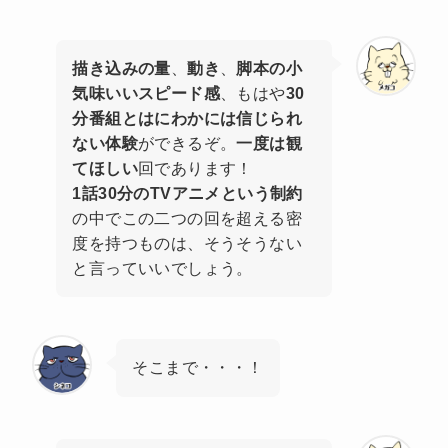
描き込みの量
、
動き
、
脚本の小
気味いいスピード感
、もはや
30
分番組とはにわかには信じられ
ない体験
ができるぞ。
一度は観
てほしい
回であります！
1話30分のTVアニメという制約
の中でこの二つの回を超える密
度を持つものは、そうそうない
と言っていいでしょう。
そこまで・・・！