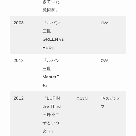
きていた
魔術師』
2008
『ルパン
OVA
三世
GREEN vs
RED』
2012
『ルパン
OVA
三世
MasterFil
e』
2012
『LUPIN
全13話
TVスピンオ
the Third
フ
～峰不二
子という
女～』