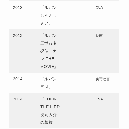
2012
『ルパン
OVA
しゃんし
ぇい』
2013
『ルパン
映画
三世vs名
探偵コナ
ン THE
MOVIE』
2014
『ルパン
実写映画
三世』
2014
『LUPIN
OVA
THE IIIRD
次元大介
の墓標』