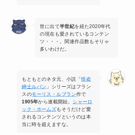
世に出て
半世紀
を経た2020年代
の現在も愛されているコンテン
ツ・・・。関連作品数もそりゃ
多いわけだ。
もともとのネタ元、小説「
怪盗
紳士ルパン
」シリーズはフラン
スの
モーリス・ルブラン
作で
1905年
から連載開始。
シャーロ
ック・ホームズ
もそうだけど愛
されるコンテンツというのは本
当に時を超えますな。