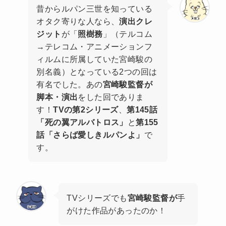
昔からルパン三世を知っている
オタク寄りな人なら、
演出クレ
ジット
が「
照樹務
」（テルコム
→テレコム・アニメーションフ
ィルムに所属していた宮崎駿の
別名義）となっている2つの回は
有名でした。あの
宮崎駿監督が
脚本・演出
をした回でありま
す！
TVの第2シリーズ
、
第145話
「死の翼アルバトロス」
と
第155
話「さらば愛しきルパンよ」
で
す。
TVシリーズでも
宮崎駿監督が
手
がけた作品があったのか！