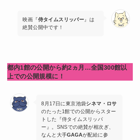
映画『
侍タイムスリッパー
』は
絶賛公開中です！
都内1館の公開から約2ヵ月…全国300館以
上での公開規模に！
8月17日に東京池袋
シネマ・ロサ
のたった1館での公開からスター
トした『侍タイムスリッパ
ー』。SNSでの絶賛が相次ぎ、
なんと大手
GAGA
が配給に参