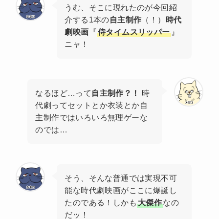
うむ、そこに現れたのが今回紹
介する1本の
自主制作
（！）
時代
劇映画
『
侍タイムスリッパー
』
ニャ！
なるほど…って
自主制作？！
時
代劇ってセットとか衣装とか自
主制作ではいろいろ無理ゲーな
のでは…
そう、そんな普通では実現不可
能な時代劇映画がここに爆誕し
たのである！しかも
大傑作
なの
だッ！