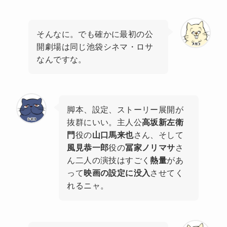
そんなに。でも確かに最初の公
開劇場は同じ池袋シネマ・ロサ
なんですな。
脚本、設定、ストーリー展開が
抜群にいい。主人公
高坂新左衛
門
役の
山口馬来也
さん、そして
風見恭一郎
役の
冨家ノリマサ
さ
ん二人の演技はすごく
熱量
があ
って
映画の設定に没入
させてく
れるニャ。