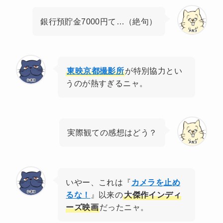
銀行預貯金7000円て…（絶句）
東映京都撮影所
が特別協力とい
うのが熱すぎるニャ。
実際観ての感想はどう？
いやー、これは『
カメラを止め
るな！
』以来の
大傑作インディ
ーズ映画
だったニャ。