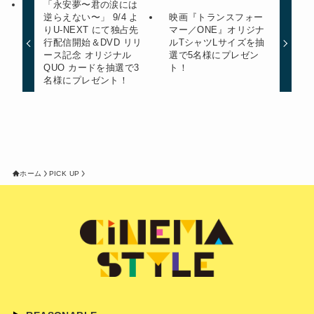
「永安夢〜君の涙には
逆らえない〜」 9/4 よ
映画『トランスフォー
りU-NEXT にて独占先
マー／ONE』オリジナ
⾏配信開始＆DVD リリ
ルTシャツLサイズを抽
ース記念 オリジナル
選で5名様にプレゼン
QUO カードを抽選で3
ト！
名様にプレゼント！
ホーム
PICK UP