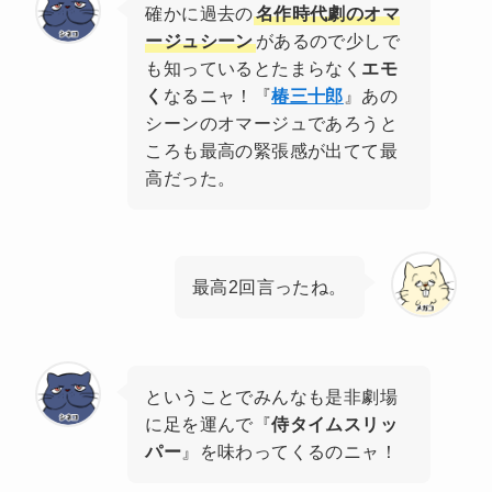
確かに過去の
名作時代劇のオマ
ージュシーン
があるので少しで
も知っているとたまらなく
エモ
く
なるニャ！『
椿三十郎
』あの
シーンのオマージュであろうと
ころも最高の緊張感が出てて最
高だった。
最高2回言ったね。
ということでみんなも是非劇場
に足を運んで『
侍タイムスリッ
パー
』を味わってくるのニャ！