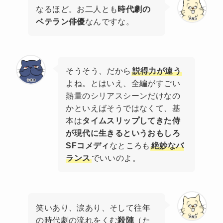
なるほど。お二人とも
時代劇の
ベテラン俳優
なんですな。
そうそう、だから
説得力が違う
よね。とはいえ、全編がすごい
熱量のシリアスシーンだけなの
かといえばそうではなくて、基
本は
タイムスリップしてきた侍
が現代に生きるというおもしろ
SFコメディ
なところも
絶妙なバ
ランス
でいいのよ。
笑いあり、涙あり、そして往年
の時代劇の流れをくむ
殺陣
（た