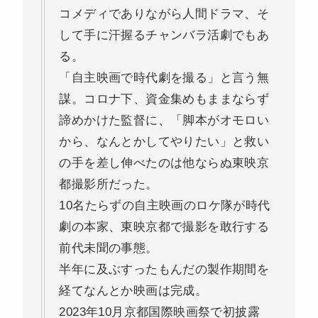
コメディでありながら人間ドラマ、そ
して手に汗握るチャンバラ活劇でもあ
る。
「自主映画で時代劇を撮る」と言う無
謀。コロナ下、資金集めもままならず
諦めかけた監督に、「脚本がオモロい
から、なんとかしてやりたい」と救い
の手を差し伸べたのは他ならぬ東映京
都撮影所だった。
10名たらずの自主映画のロケ隊が時代
劇の本家、東映京都で撮影を敢行する
前代未聞の事態。
半年に及ぶすったもんだの製作期間を
経てなんとか映画は完成。
2023年10月京都国際映画祭で初披露