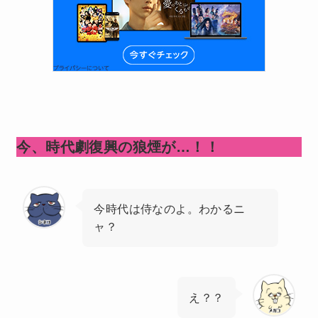
今、時代劇復興の狼煙が…！！
今時代は侍なのよ。わかるニ
ャ？
え？？