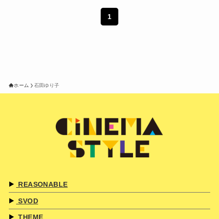
1
ホーム
石田ゆり子
REASONABLE
SVOD
THEME